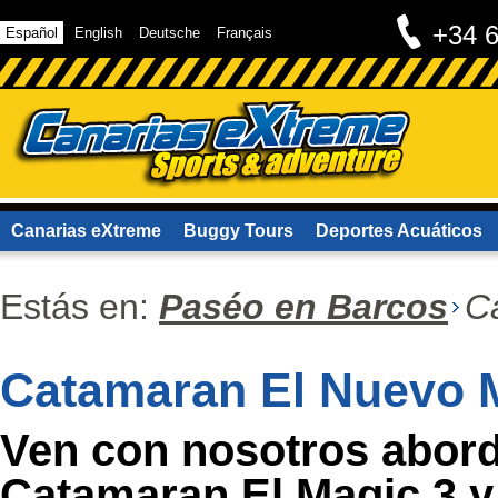
+34 
Español
English
Deutsche
Français
Canarias eXtreme
Buggy Tours
Deportes Acuáticos
Contacto
Estás en:
Paséo en Barcos
C
Catamaran El Nuevo 
Ven con nosotros abor
Catamaran El Magic 3,y 