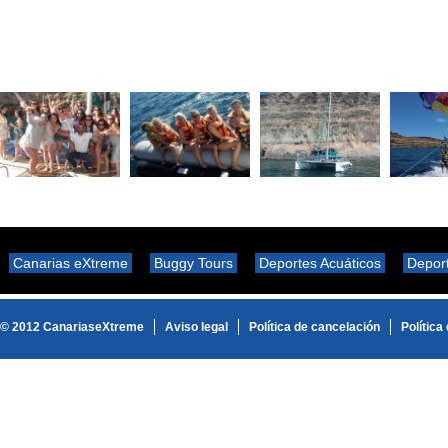
Canarias eXtreme
Buggy Tours
Deportes Acuáticos
Depor
© 2012 CanariaseXtreme
Aviso legal
Política de cancelación
Política