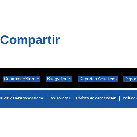
Compartir
Canarias eXtreme
Buggy Tours
Deportes Acuáticos
Depor
© 2012 CanariaseXtreme
Aviso legal
Política de cancelación
Política