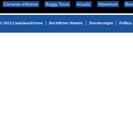
Canarias eXtreme
Buggy Tours
Acuatic
Adventure
Boo
© 2012 CanariaseXtreme
Rechtlicher Hinweis
Stornierungen
Política